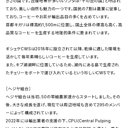
きさの国です。丘陵地帯が多いルワンダは「千の丘の国」と呼ばれ
ており、美しい自然も魅力の一つです。国民の7割は農業に従事し
ており、コーヒーやお茶が輸出品目の多くを占めています。
首都キガリは標高約1,500mに位置し、国土全体の標高も高く、高
品質なコーヒーを生産する地理的条件に恵まれています。
ギシェケCWSは2018年に設立されて以降、乾燥に適した環境を
活かして毎年素晴らしいコーヒーを生産しています。
また、キブ湖湖畔に位置しているため、湖内にある島で生産され
たチェリーをボートで運び入れているという珍しいCWSです。
［ヘジヤ組合］
ヘジヤ組合は当初、50の零細農家達からスタートしました。その
後、大きな成長を遂げ、現在では周辺地域も含めて295のメンバ
ーによって構成されています。
2022年には輸出業者の支援の下、CPU(Central Pulping