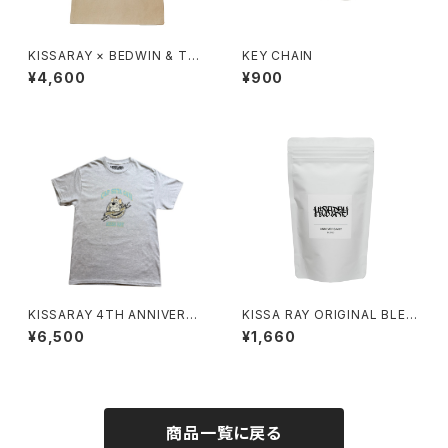
KISSARAY × BEDWIN & THE
KEY CHAIN
HEARTBREAKERS TOTE BA
¥4,600
¥900
G
KISSARAY 4TH ANNIVERSA
KISSA RAY ORIGINAL BLEN
RY TEE
D COFFEE BEANS 100g
¥6,500
¥1,660
商品一覧に戻る